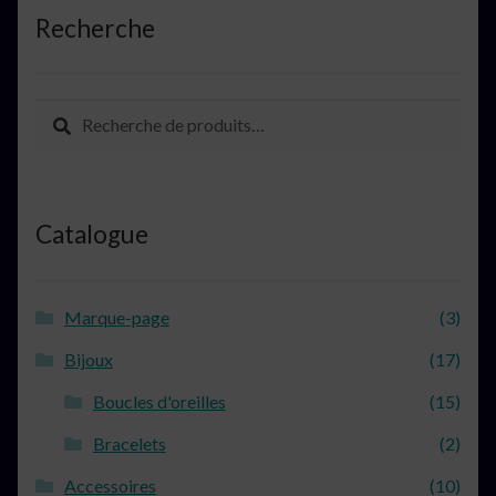
Recherche
Recherche
Recherche
pour :
Catalogue
Marque-page
(3)
Bijoux
(17)
Boucles d'oreilles
(15)
Bracelets
(2)
Accessoires
(10)