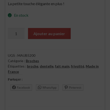
La petite touche élégante en plus !
En stock
quantité
Ajouter au panier
de
Broche
Mauve
UGS :
MAUB5200
Catégorie :
Broches
Étiquettes :
broche
,
dentelle
,
fait main
,
frivolité
,
Made in
France
Partager :
Facebook
WhatsApp
Pinterest