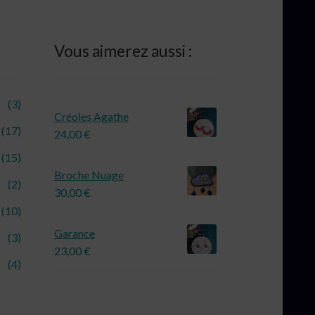
Vous aimerez aussi :
(3)
Créoles Agathe
(17)
24,00
€
(15)
Broche Nuage
(2)
30,00
€
(10)
Garance
(3)
23,00
€
(4)