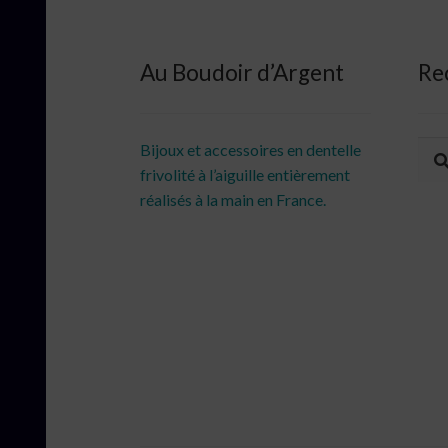
Au Boudoir d’Argent
Re
Rec
Rec
Bijoux et accessoires en dentelle
pour
frivolité à l’aiguille entièrement
réalisés à la main en France.