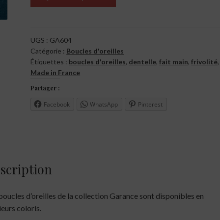
UGS :
GA604
Catégorie :
Boucles d'oreilles
Étiquettes :
boucles d'oreilles
,
dentelle
,
fait main
,
frivolité
,
Made in France
Partager :
Facebook
WhatsApp
Pinterest
scription
boucles d’oreilles de la collection Garance sont disponibles en
ieurs coloris.