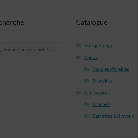
cherche
Catalogue
Marque-page
herche
herche
 :
Bijoux
Boucles d'oreilles
Bracelets
Accessoires
Broches
Barrettes à cheveux