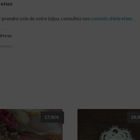
retien
 prendre soin de votre bijou, consultez nos
conseils d’entretien
.
Press:
gement…
17,00
€
28,