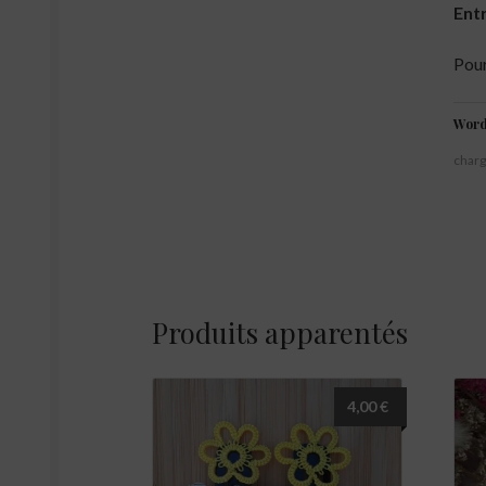
Ent
Pour
Word
char
Produits apparentés
4,00
€