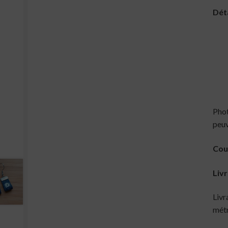
Déta
Phot
peuv
Cou
Livr
Livr
métr