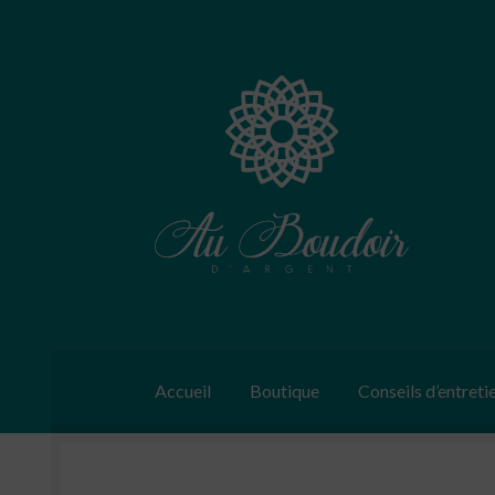
Aller
Aller
à
au
la
contenu
navigation
Accueil
Boutique
Conseils d’entreti