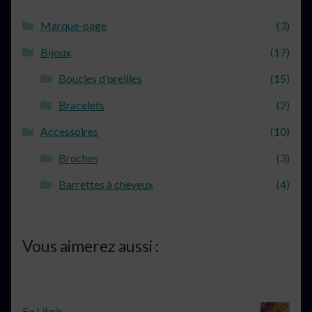
Marque-page
(3)
Bijoux
(17)
Boucles d'oreilles
(15)
Bracelets
(2)
Accessoires
(10)
Broches
(3)
Barrettes à cheveux
(4)
Vous aimerez aussi :
Ex Libris