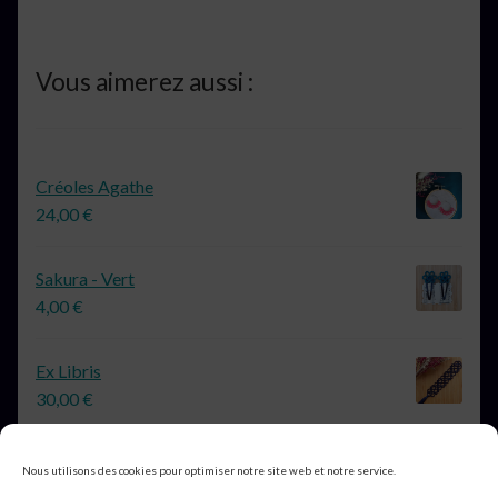
Vous aimerez aussi :
Créoles Agathe
24,00
€
Sakura - Vert
4,00
€
Ex Libris
30,00
€
Nous utilisons des cookies pour optimiser notre site web et notre service.