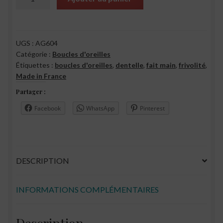
de
Créoles
Agathe
UGS :
AG604
Catégorie :
Boucles d'oreilles
Étiquettes :
boucles d'oreilles
,
dentelle
,
fait main
,
frivolité
,
Made in France
Partager :
Facebook
WhatsApp
Pinterest
DESCRIPTION
INFORMATIONS COMPLÉMENTAIRES
Description