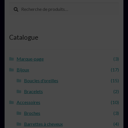
Recherche
Recherche
pour :
Catalogue
Marque-page
(3)
Bijoux
(17)
Boucles d'oreilles
(15)
Bracelets
(2)
Accessoires
(10)
Broches
(3)
Barrettes à cheveux
(4)