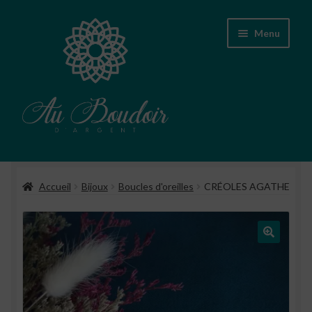
Aller
Aller
Menu
à
au
la
contenu
navigation
Accueil
Accueil
Bijoux
Boucles d'oreilles
CRÉOLES AGATHE
Boutique
Conseils d’entretien des bijoux
A propos
Contact