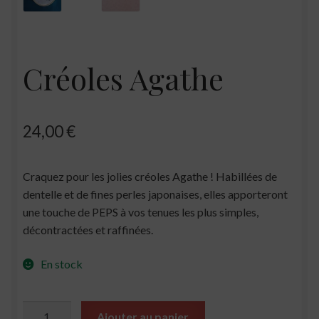
Créoles Agathe
24,00
€
Craquez pour les jolies créoles Agathe ! Habillées de
dentelle et de fines perles japonaises, elles apporteront
une touche de PEPS à vos tenues les plus simples,
décontractées et raffinées.
En stock
quantité
Ajouter au panier