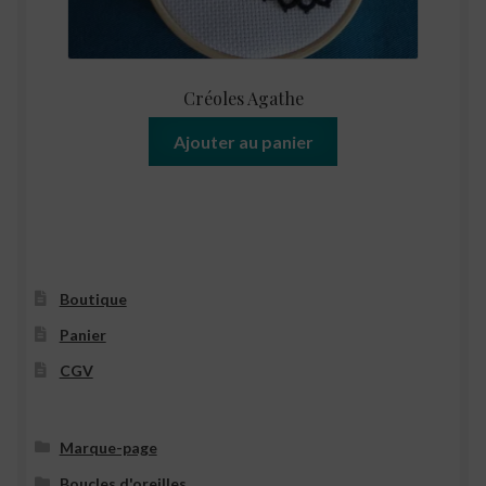
Créoles Agathe
Ajouter au panier
Boutique
Panier
CGV
Marque-page
Boucles d'oreilles