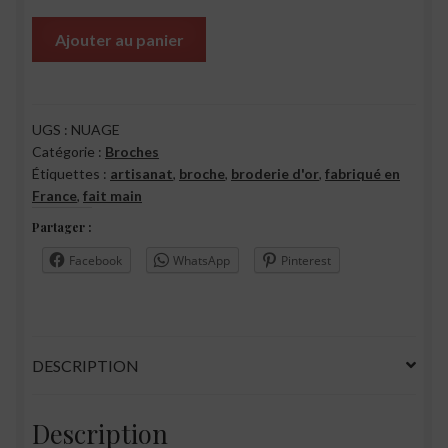
Ajouter au panier
UGS :
NUAGE
Catégorie :
Broches
Étiquettes :
artisanat
,
broche
,
broderie d'or
,
fabriqué en
France
,
fait main
Partager :
Facebook
WhatsApp
Pinterest
DESCRIPTION
Description