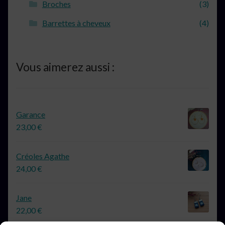
Broches
(3)
Barrettes à cheveux
(4)
Vous aimerez aussi :
Garance
23,00
€
Créoles Agathe
24,00
€
Jane
22,00
€