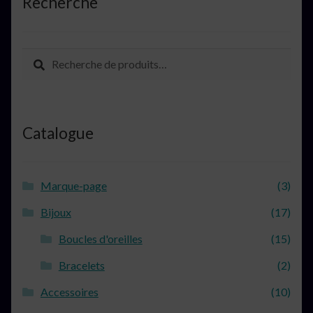
Recherche
Recherche
Recherche
pour :
Catalogue
Marque-page
(3)
Bijoux
(17)
Boucles d'oreilles
(15)
Bracelets
(2)
Accessoires
(10)