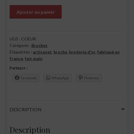
Ajouter au panier
UGS :
COEUR
Catégorie :
Broches
Étiquettes :
artisanat
,
broche
,
broderie d'or
,
fabriqué en
France
,
fait main
Partager :
Facebook
WhatsApp
Pinterest
DESCRIPTION
Description