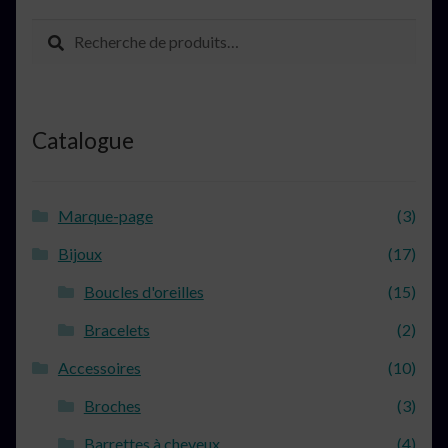
Recherche
Recherche
pour :
Catalogue
Marque-page
(3)
Bijoux
(17)
Boucles d'oreilles
(15)
Bracelets
(2)
Accessoires
(10)
Broches
(3)
Barrettes à cheveux
(4)