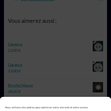
Vous aimerez aussi :
Garance
23,00
€
Garance
23,00
€
Broche Mauve
28,00
€
Nous utilisons des cookies pour optimiser notre site web et notre service.