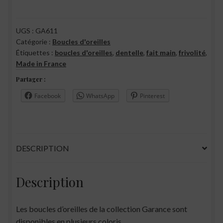
UGS :
GA611
Catégorie :
Boucles d'oreilles
Étiquettes :
boucles d'oreilles
,
dentelle
,
fait main
,
frivolité
,
Made in France
Partager :
Facebook
WhatsApp
Pinterest
DESCRIPTION
Description
Les boucles d’oreilles de la collection Garance sont
disponibles en plusieurs coloris.