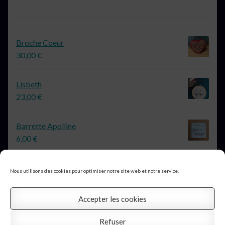
Broche Coeur
30,00
€
Lisbeth
23,00
€
Barrette Apolline
6,00
€
Nous utilisons des cookies pour optimiser notre site web et notre service.
Accepter les cookies
© Au Boudoir d'Argent 2026
Profitez de la livraison gratuite
Refuser
Mentions légales
Construit avec Storefront &