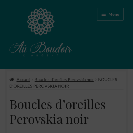
Aller
Aller
Menu
à
au
la
contenu
navigation
Accueil
Accueil
Boucles d’oreilles Perovskia noir
BOUCLES
Boutique
D’OREILLES PEROVSKIA NOIR
Conseils d’entretien des bijoux
Boucles d’oreilles
A propos
Perovskia noir
Contact