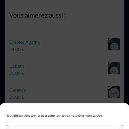
Vous aimerez aussi :
Créoles Agathe
24,00
€
Lisbeth
23,00
€
Garance
23,00
€
Nous utilisons des cookies pour optimiser notre site web et notre service.