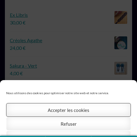
Ex Libris
30,00
€
Créoles Agathe
24,00
€
Sakura - Vert
4,00
€
Nous utilisons des cookies pour optimiser notre site web et notre service.
Accepter les cookies
© Au Boudoir d'Argent 2026
Profitez de la livraison gratuite
Refuser
Mentions légales
Construit avec Storefront &
Ignorer
WooCommerce
.