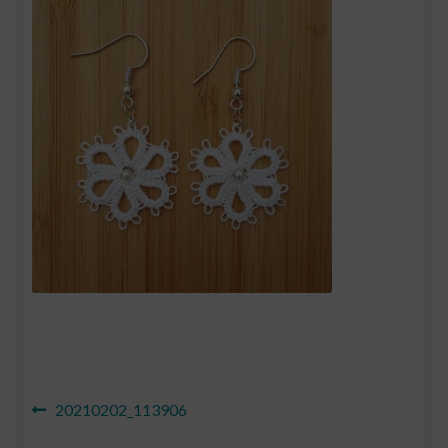
Navigation
Article
20210202_113906
précédent :