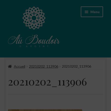
Aller
Aller
Menu
à
au
la
contenu
navigation
Accueil
Accueil
20210202_113906
20210202_113906
Boutique
20210202_113906
Conseils d’entretien des bijoux
A propos
Contact