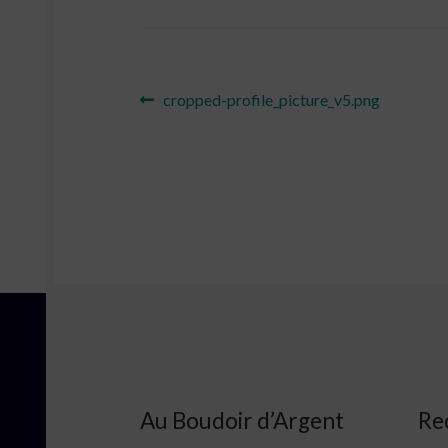
Navigation
Article
cropped-profile_picture_v5.png
précédent :
de
l’article
Au Boudoir d’Argent
Re