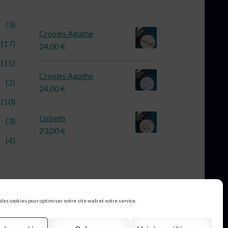
(3)
Créoles Agathe
(17)
24,00
€
(15)
Créoles Agathe
(2)
24,00
€
(10)
Lisbeth
(3)
23,00
€
(4)
 des cookies pour optimiser notre site web et notre service.