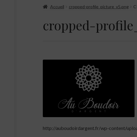
Accueil
cropped-profile_picture_v5.png
C
cropped-profile
http://auboudoirdargent.fr/wp-content/upl