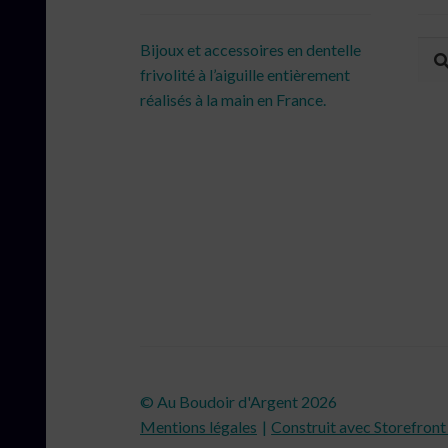
Rec
Rec
Bijoux et accessoires en dentelle
pour
frivolité à l’aiguille entièrement
réalisés à la main en France.
© Au Boudoir d'Argent 2026
Mentions légales
Construit avec Storefr