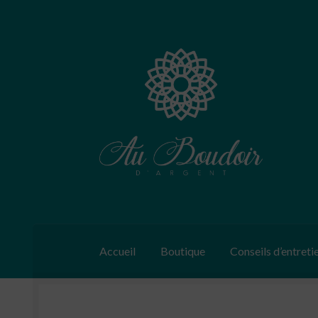
Aller
Aller
à
au
la
contenu
navigation
Accueil
Boutique
Conseils d’entreti