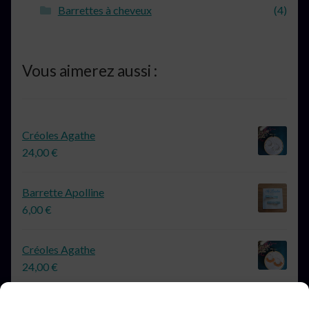
Barrettes à cheveux
(4)
Vous aimerez aussi :
Créoles Agathe
24,00
€
Barrette Apolline
6,00
€
Créoles Agathe
24,00
€