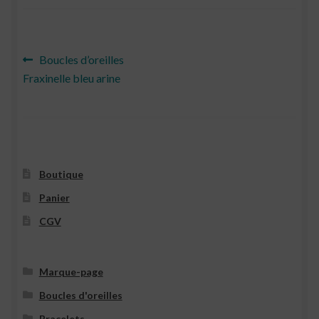
Navigation
Article
Boucles d’oreilles
précédent :
Fraxinelle bleu arine
de
l’article
Boutique
Panier
CGV
Marque-page
Boucles d'oreilles
Bracelets