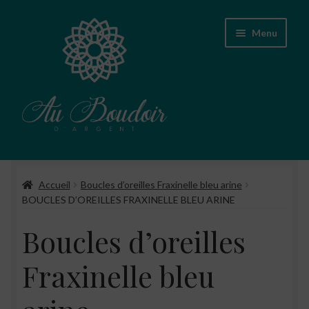
Aller
Aller
Menu
à
au
la
contenu
navigation
Accueil
Accueil
Boucles d’oreilles Fraxinelle bleu arine
Boutique
BOUCLES D’OREILLES FRAXINELLE BLEU ARINE
Conseils d’entretien des bijoux
Boucles d’oreilles
A propos
Fraxinelle bleu
Contact