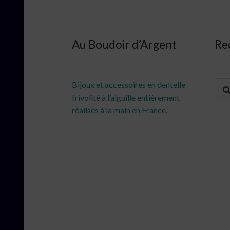
Au Boudoir d’Argent
Re
Rec
Rec
Bijoux et accessoires en dentelle
pour
frivolité à l’aiguille entièrement
réalisés à la main en France.