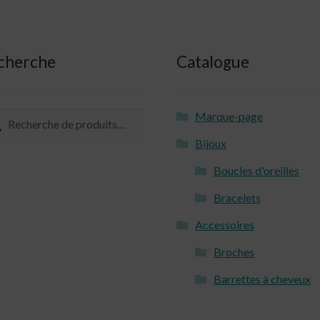
cherche
Catalogue
Marque-page
herche
herche
 :
Bijoux
Boucles d'oreilles
Bracelets
Accessoires
Broches
Barrettes à cheveux