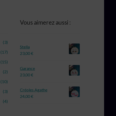
Vous aimerez aussi :
(3)
Stella
(17)
23,00
€
(15)
Garance
(2)
23,00
€
(10)
Créoles Agathe
(3)
24,00
€
(4)