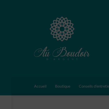
Aller
Aller
à
au
la
contenu
navigation
Accueil
Boutique
Conseils d’entreti