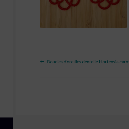
Navigation
Article
Boucles d’oreilles dentelle Hortensia car
précédent :
de
l’article