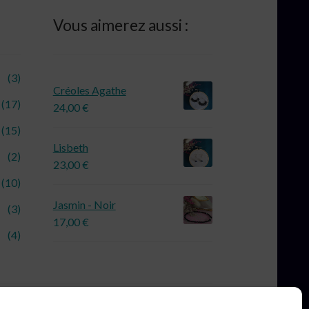
Vous aimerez aussi :
(3)
Créoles Agathe
(17)
24,00
€
(15)
Lisbeth
(2)
23,00
€
(10)
Jasmin - Noir
(3)
17,00
€
(4)