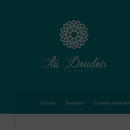
Aller
Aller
à
au
la
contenu
navigation
Accueil
Boutique
Conseils d’entreti