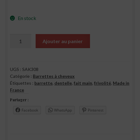
En stock
quantité
Ajouter au panier
de
Sakura
-
Jaune
UGS :
SAK308
Catégorie :
Barrettes à cheveux
Étiquettes :
barrette
,
dentelle
,
fait main
,
frivolité
,
Made in
France
Partager :
Facebook
WhatsApp
Pinterest