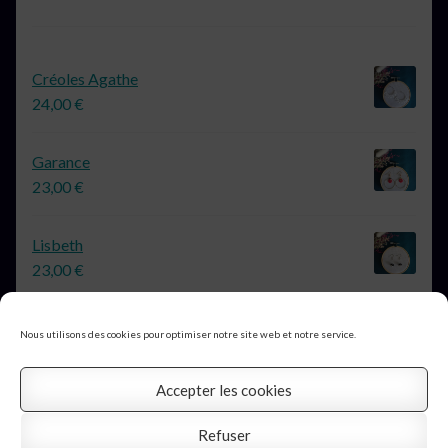
Créoles Agathe
24,00
€
Garance
23,00
€
Lisbeth
23,00
€
Nous utilisons des cookies pour optimiser notre site web et notre service.
Accepter les cookies
© Au Boudoir d'Argent 2026
Profitez de la livraison gratuite
Refuser
Mentions légales
Construit avec Storefront &
Ignorer