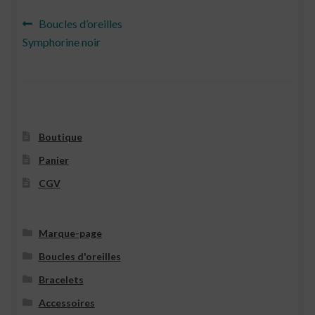
Navigation
Article
Boucles d’oreilles
précédent :
Symphorine noir
de
l’article
Boutique
Panier
CGV
Marque-page
Boucles d'oreilles
Bracelets
Accessoires