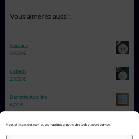
Vous aimerez aussi :
Garance
23,00
€
Lisbeth
23,00
€
Barrette Apolline
6,00
€
Nous utilisons des cookies pour optimiser notre site web et notre service.