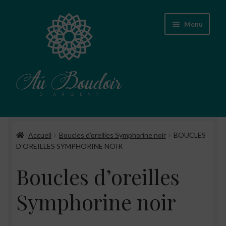
Aller
Aller
Menu
à
au
la
contenu
navigation
Accueil
Accueil
Boucles d’oreilles Symphorine noir
BOUCLES
Boutique
D’OREILLES SYMPHORINE NOIR
Conseils d’entretien des bijoux
Boucles d’oreilles
A propos
Symphorine noir
Contact